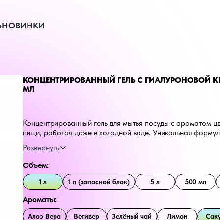
Ь
НОВИНКИ
КОНЦЕНТРИРОВАННЫЙ ГЕЛЬ С ГИАЛУРОНОВОЙ КИ
МЛ
Концентрированный гель для мытья посуды с ароматом цв
пищи, работая даже в холодной воде. Уникальная форму
маслами, предоставляет коже увлажнение и уход, даря н
пена легко справляется с загрязнениями и без труда смыв
Объем:
1 л
1 л (запасной блок)
5 л
500 мл
Ароматы:
Алоэ Вера
Ветивер
Зелёный чай
Лимон
Сак