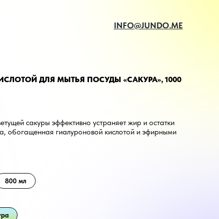
INFO@JUNDO.ME
СЛОТОЙ ДЛЯ МЫТЬЯ ПОСУДЫ «САКУРА», 1000
етущей сакуры эффективно устраняет жир и остатки
ла, обогащенная гиалуроновой кислотой и эфирными
аслаждение ароматом сакуры во время мытья. Густая
ается, оставляя посуду чистой и блестящей.
800 мл
ура