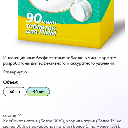
Инновационные бесфосфатные таблетки в мини формате
разработаны для эффективного и аккуратного удаления
пятен от кофе, чая, жира и других устойчивых загрязнений с
первого применения, удобны при неполной загрузке
посудомоечной машины, избавляя от необходимости делить
Объем:
таблетку или излишнего расхода. Витамин С в составе
обеспечивает исключительный блеск посуде и способствует
60 шт
90 шт
защите механизмов машины от коррозии, в то время как
активный кислород, эффективно борется с пигментными
пятнами. Таблетки предназначены для использования при
низких температурах воды.
состав
Карбонат натрия (более 30%), хлорид натрия (более 15, но
менее 30%), перкарбонат натрия (более 5, но менее 15%),