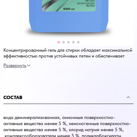
Концентрированный гель для стирки обладает максимальной
эффективностью против устойчивых пятен и обеспечивает
глубокое очищение при любой температуре воды. Подходит
для всех типов тканей, от грубых до деликатных, и становится
незаменимым помощником в каждом доме. Легкий, свежий
аромат оставляет приятное ощущение чистоты на одежде.
СОСТАВ
вода деминерализованная, анионные поверхностно-
активные вещества менее 5 %, неионогенные поверхностно-
активные вещества менее 5 %, хлорид натрия менее 5 %,
комплексообразователи менее 5 %, поликарбоксилаты,