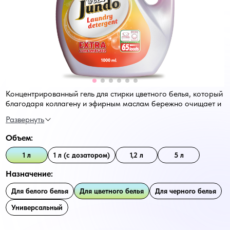
Концентрированный гель для стирки цветного белья, который
благодаря коллагену и эфирным маслам бережно очищает и
сохраняет яркость цветов. Эффективен для всех видов стирки,
включая замачивание и обработку пятен. Энзимы глубоко
проникают в волокна, избавляя от запахов и грязи, в то
Объем:
время как коллаген предотвращает образование катышек и
упрощает глажку, защищая цвет. Уникальный комплекс
1 л
1 л (с дозатором)
1,2 л
5 л
арома-масел дарит одежде свежий аромат.
Назначение:
Для белого белья
Для цветного белья
Для черного белья
Универсальный