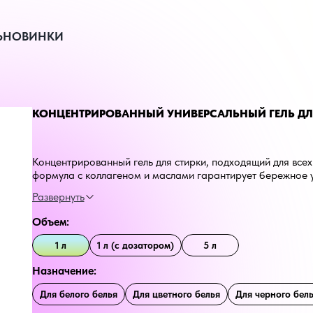
Ь
НОВИНКИ
КОНЦЕНТРИРОВАННЫЙ УНИВЕРСАЛЬНЫЙ ГЕЛЬ ДЛЯ 
Концентрированный гель для стирки, подходящий для всех 
формула с коллагеном и маслами гарантирует бережное у
при этом устраняя запахи и предотвращая появление каты
слой, сохраняя цвет и первоначальный вид одежды на дол
Объем:
1 л
1 л (с дозатором)
5 л
Назначение:
Для белого белья
Для цветного белья
Для черного бел