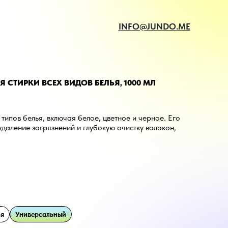
INFO@JUNDO.ME
СТИРКИ ВСЕХ ВИДОВ БЕЛЬЯ, 1000 МЛ
типов белья, включая белое, цветное и черное. Его
даление загрязнений и глубокую очистку волокон,
шков. Гель облегчает глажку и создает защитный
го.
ья
Универсальный